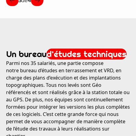
1
2
3
4
de
de
de
4
4
4
4
Un bureau
d’études techniques
Parmi nos 35 salariés, une partie compose
notre
bureau d’études
en
terrassement
et
VRD
, en
charge des plans d’exécution et des implantations
topographiques. Tous nos levés sont Géo
référencés et sont réalisés grâce à la station totale ou
au GPS. De plus, nos équipes sont continuellement
formées pour intégrer les versions les plus complètes
de ces logiciels. C’est cette grande force qui nous
permet de vous accompagner de manière complète
de l’étude des travaux à leurs réalisations sur