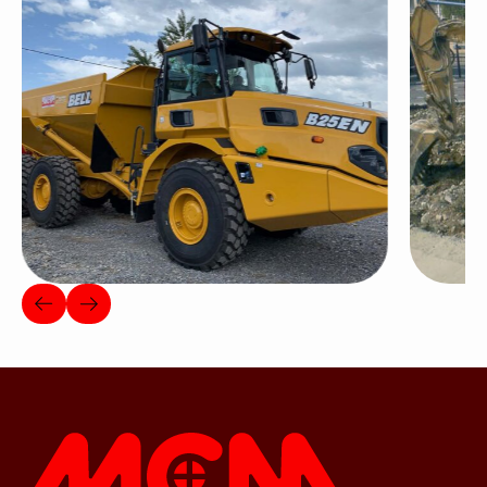
CANTER FUSO TYBFEB01CLDB06544
CANTER FUSO TYBFEB01CLDC14994
CANTER FUSO TYBFEB01CLDD03304
DAILY IVECO ZCF35A740D464141
DAILY IVECO ZCFC35A7405953694
BENNE IVECO ZCF635AX0D566280
35C17 IVECO ZCFC335C80D563839
35C16 IVECO ZCFCE35B70D700397
SPRINTER MERCEDES BENZ WDB9061531N633645
BOXER PEUGEOT VF3CAMAB11020545
KANGOO RENAULT VF1FC07AF34070688
KANGOO RENAULT VF1CAVA827469049
KANGOO RENAULT VF1W17F451032728
MASTER 2.5 DCI 120 RENAULT VF1FDB1H642971540
LAND CRUISER 2P COLO TOYOTA JTEAZ29J500048381
LAND CRUISER 2P COLO TOYOTA JTECH3FJ005008430
HILUX 2P TOYOTA MR0HR29G502024319
HILUX 4P TOYOTA AHTFZ29G509094838
HILUX TOYOTA AHTHB3CC202029303