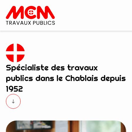
Accueil
Entreprise
Nos services
Spécialiste des travaux
Recrutement
publics dans le Chablais depuis
Contact
Bureau d’étude
1952
Terrassement
Démolition
VRD
Travaux montagne